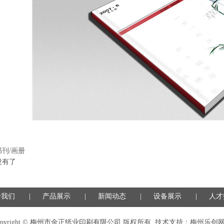
书刊/画册
没有了
于我们
|
产品展示
|
新闻动态
|
设备展示
|
人才
梅州市金正纸业印刷有限公司
pyright ©
版权所有 技术支持：
梅州乐创