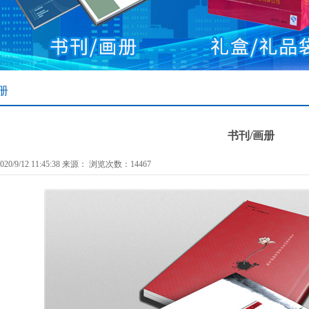
册
书刊/画册
0/9/12 11:45:38 来源： 浏览次数：14467